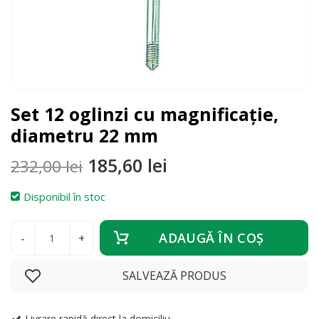
Set 12 oglinzi cu magnificație,
diametru 22 mm
Prețul
Prețul
185,60
lei
232,00
lei
inițial
curent
a
este:
Disponibil în stoc
fost:
185,60 lei.
Cantitate
232,00 lei.
ADAUGĂ ÎN COŞ
SALVEAZĂ PRODUS
Livrare rapidă direct la domiciliu.