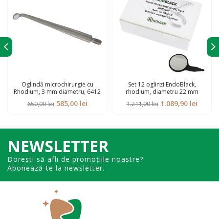
Oglindă microchirurgie cu
Set 12 oglinzi EndoBlack,
Rhodium, 3 mm diametru, 6412
rhodium, diametru 22 mm
Prețul
Prețul
Prețul
Prețul
585,00
lei
1.089,90
lei
650,00
lei
1.211,00
lei
inițial
curent
inițial
curent
a
este:
a
este:
fost:
585,00 lei.
fost:
1.089,9
650,00 lei.
1.211,00 lei.
NEWSLETTER
Dorești să afli de promoțiile noastre?
Abonează-te la newsletter.