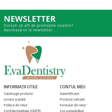
NEWSLETTER
Dorești să afli de promoțiile noastre?
Abonează-te la newsletter.
INFORMAŢII UTILE
CONTUL MEU
Cataloage produse
Autentificare
Livrare şi plată
Produse salvate
Politica de retur
Formular de retur
Confidenţialitate
(GDPR)
Coş cumpărături