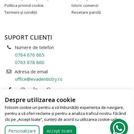
Politica privind cookie
Istoric comenzi
Termeni şi condiţii
Resetare parolă
SUPORT CLIENŢI
Numere de telefon
0764 676 665
0763 678 860
Adresa de email
office@evadentistry.ro
Despre utilizarea cookie
AUTORITATEA NAȚIONALĂ PENTRU
PROTECȚIA CONSUMATORILOR
Folosim cookie-uri pentru a vă îmbunătăți experiența de navigare,
pentru a vă oferi reclame și pentru a analiza traficul nostru. Făcând
clic pe „Accept toate”, sunteți de acord cu utilizarea cookie-urilor.
Personalizare
Accept toate
Toate drepturile sunt rezervate.