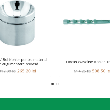
/ Bol Kohler pentru material
Ciocan Waveline Kohler T
e augumentare osoasă
Prețul
Prețul
Prețul
265,20
lei
508,50
le
312,00
lei
614,25
lei
inițial
curent
inițial
a
este:
a
fost:
265,20 lei.
fost:
312,00 lei.
614,25 lei