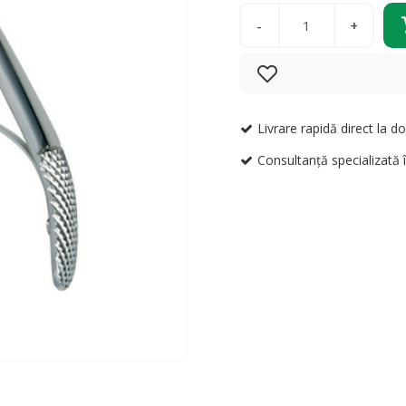
fost
Cantitate
678,
Livrare rapidă direct la do
Consultanță specializată 