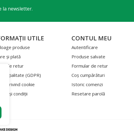
 la newsletter.
FORMAŢII UTILE
CONTUL MEU
loage produse
Autentificare
re şi plată
Produse salvate
tica de retur
Formular de retur
idenţialitate
(GDPR)
Coş cumpărături
tica privind cookie
Istoric comenzi
eni şi condiţii
Resetare parolă