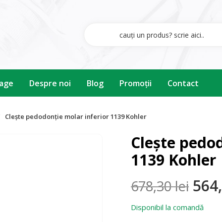
oage
Despre noi
Blog
Promoţii
Contact
Clește pedodonție molar inferior 1139 Kohler
Clește pedod
1139 Kohler
Preț
564
678,30
lei
iniți
Disponibil la comandă
a